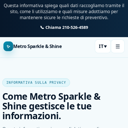
Questa informativa spiega quali dati raccogliamo tramite il
sito, come li utilizziamo e quali misure adottiamo per
mantenere sicure le richieste di preventivo.
📞 Chiama 210-526-4589
☰
Metro Sparkle & Shine
IT
✨
▼
INFORMATIVA SULLA PRIVACY
Come Metro Sparkle &
Shine gestisce le tue
informazioni.