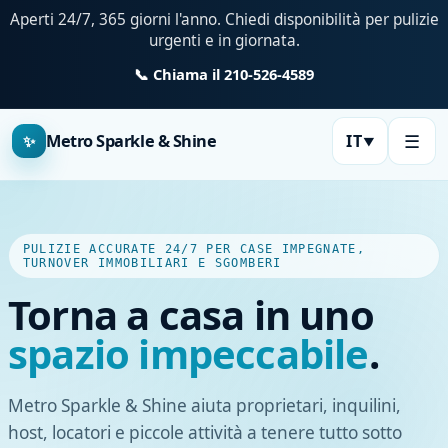
Aperti 24/7, 365 giorni l'anno. Chiedi disponibilità per pulizie
urgenti e in giornata.
📞 Chiama il 210-526-4589
☰
Metro Sparkle & Shine
IT
✨
▼
PULIZIE ACCURATE 24/7 PER CASE IMPEGNATE,
TURNOVER IMMOBILIARI E SGOMBERI
Torna a casa in uno
spazio impeccabile
.
Metro Sparkle & Shine aiuta proprietari, inquilini,
host, locatori e piccole attività a tenere tutto sotto