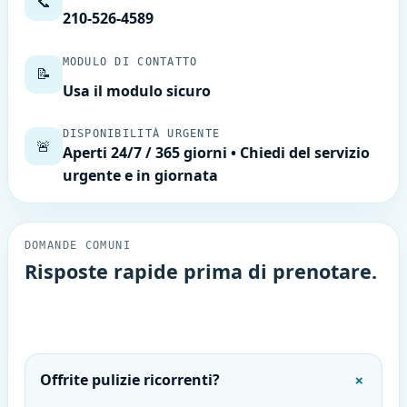
📞
210-526-4589
MODULO DI CONTATTO
📝
Usa il modulo sicuro
DISPONIBILITÀ URGENTE
🚨
Aperti 24/7 / 365 giorni • Chiedi del servizio
urgente e in giornata
DOMANDE COMUNI
Risposte rapide prima di prenotare.
Ecco le domande che riceviamo più spesso su
disponibilità 24/7, aree servite e programmazione.
＋
Offrite pulizie ricorrenti?