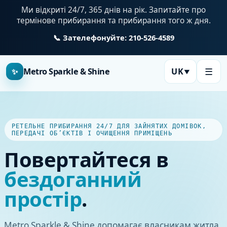
Ми відкриті 24/7, 365 днів на рік. Запитайте про
термінове прибирання та прибирання того ж дня.
📞 Зателефонуйте: 210-526-4589
☰
Metro Sparkle & Shine
UK
✨
▼
РЕТЕЛЬНЕ ПРИБИРАННЯ 24/7 ДЛЯ ЗАЙНЯТИХ ДОМІВОК,
ПЕРЕДАЧІ ОБ’ЄКТІВ І ОЧИЩЕННЯ ПРИМІЩЕНЬ
Повертайтеся в
бездоганний
простір
.
Metro Sparkle & Shine допомагає власникам житла,