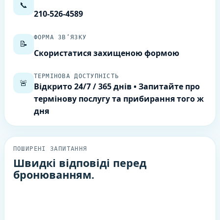
📞
210-526-4589
ФОРМА ЗВ’ЯЗКУ
📝
Скористатися захищеною формою
ТЕРМІНОВА ДОСТУПНІСТЬ
🚨
Відкрито 24/7 / 365 днів • Запитайте про
термінову послугу та прибирання того ж
дня
ПОШИРЕНІ ЗАПИТАННЯ
Швидкі відповіді перед
бронюванням.
Ось питання, які ми найчастіше чуємо про
доступність 24/7, зони обслуговування та
бронювання.